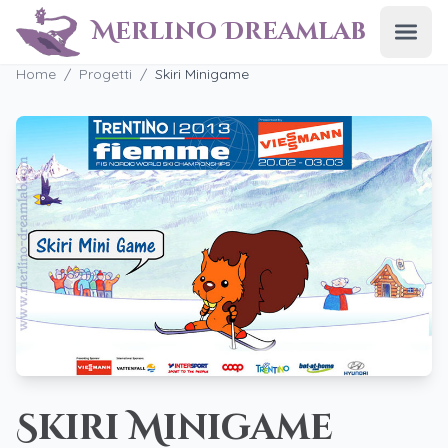
Merlino Dreamlab
Apri
Home
/
Progetti
/
Skiri Minigame
Skiri Minigame