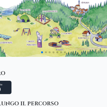
ro
te
)
lungo il percorso