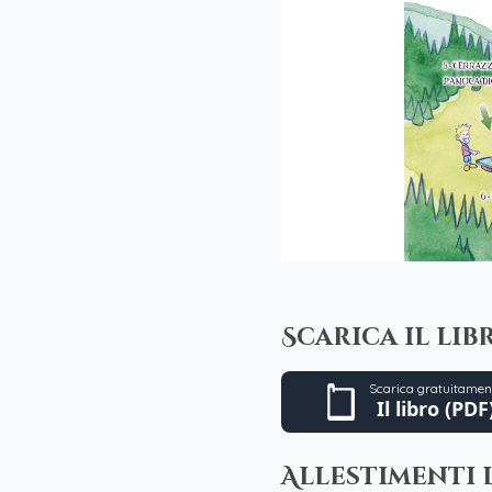
Scarica il lib
Scarica gratuitamen
Il libro (PDF
Allestimenti 